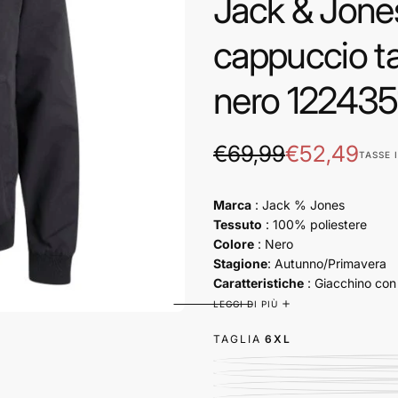
Jack & Jone
cappuccio ta
nero 122435
€52,49
Prezzo
Prezzo
€69,99
€52,49
TASSE 
regolare
di
Marca
: Jack % Jones
vendita
Tessuto
: 100% poliestere
Colore
: Nero
Stagione
: Autunno/Primavera
Caratteristiche
: G
iacchino con
chiusura a zip interna e cappuc
LEGGI DI PIÙ
TAGLIA
6XL