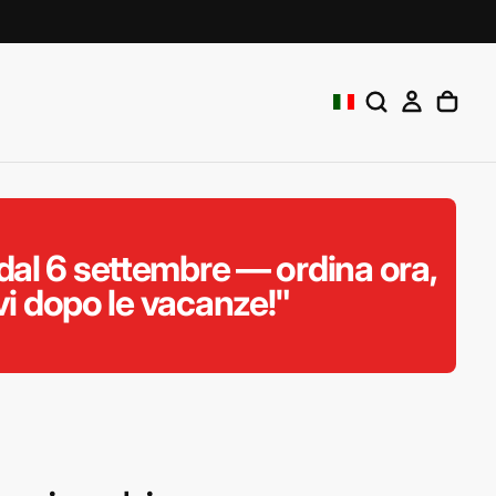
al 6 settembre — ordina ora,
vi dopo le vacanze!"