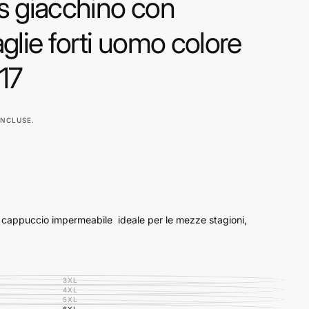
s giacchino con
glie forti uomo colore
17
INCLUSE.
 cappuccio impermeabile ideale per le mezze stagioni,
cio non staccabile.
3XL
VARIANTE
ESAURITA
4XL
VARIANTE
O
ESAURITA
5XL
VARIANTE
NON
O
ESAURITA