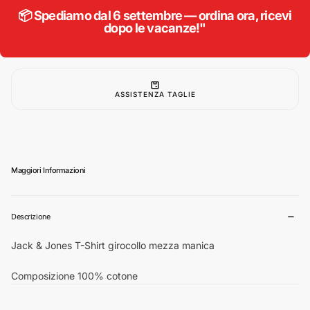
maglia
maglia
📦 Spediamo dal 6 settembre — ordina ora, ricevi
mezza
mezza
dopo le vacanze!"
manica
manica
taglie
taglie
forti
forti
uomo
uomo
colore
colore
cacao
cacao
12248177
12248177
ASSISTENZA TAGLIE
Maggiori Informazioni
Descrizione
Jack & Jones T-Shirt girocollo mezza manica
Composizione 100% cotone