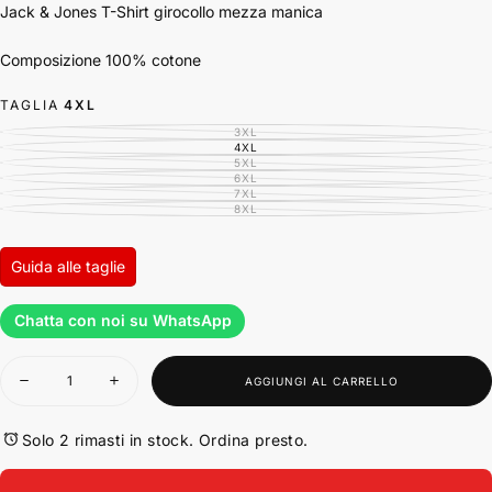
Jack & Jones T-Shirt girocollo mezza manica
Composizione 100% cotone
TAGLIA
4XL
3XL
VARIANTE
ESAURITA
4XL
VARIANTE
O
ESAURITA
5XL
VARIANTE
NON
O
ESAURITA
6XL
DISPONIBILE
VARIANTE
NON
O
ESAURITA
7XL
DISPONIBILE
VARIANTE
NON
O
ESAURITA
8XL
DISPONIBILE
VARIANTE
NON
O
ESAURITA
DISPONIBILE
NON
O
DISPONIBILE
NON
DISPONIBILE
Guida alle taglie
Chatta con noi su WhatsApp
Quantità
AGGIUNGI AL CARRELLO
Diminuisci
Aumenta
la
la
quantità
quantità
per
per
Solo 2 rimasti in stock. Ordina presto.
Jack
Jack
&amp;
&amp;
Jones
Jones