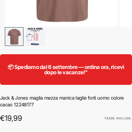
📦 Spediamo dal 6 settembre — ordina ora, ricevi
dopo le vacanze!"
Jack & Jones maglia mezza manica taglie forti uomo colore
cacao 12248177
€19,99
Prezzo
€19,99
TASSE INCLUSE.
regolare