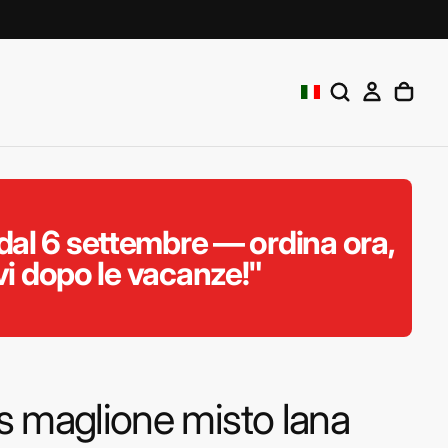
al 6 settembre — ordina ora,
vi dopo le vacanze!"
s maglione misto lana