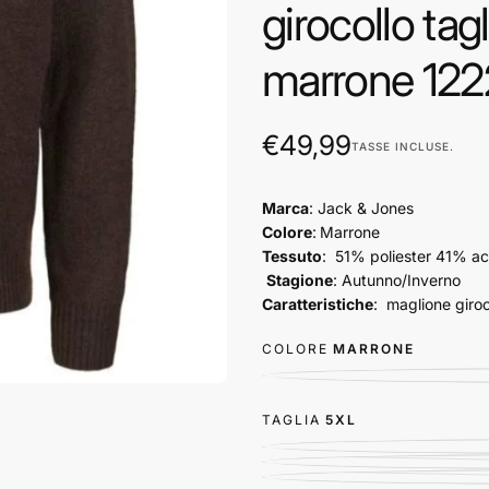
girocollo tag
marrone 12
€49,99
Prezzo
€49,99
TASSE INCLUSE.
regolare
Marca
: Jack & Jones
Colore
:
Marrone
Tessuto
: 51% poliester 41% ac
Stagione
: Autunno/Inverno
Caratteristiche
: maglione giroc
COLORE
MARRONE
TAGLIA
5XL