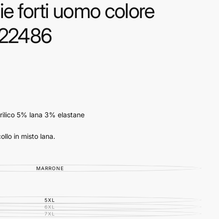
lie forti uomo colore
222486
rilico 5% lana 3% elastane
ollo in misto lana.
MARRONE
VARIANTE
ESAURITA
O
NON
DISPONIBILE
5XL
VARIANTE
ESAURITA
6XL
VARIANTE
O
ESAURITA
7XL
VARIANTE
NON
O