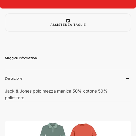
mezza
mezza
manica
manica
taglie
taglie
forti
forti
uomo
uomo
colore
colore
ASSISTENZA TAGLIE
rosso
rosso
12236435
12236435
Maggiori Informazioni
Descrizione
Jack & Jones polo mezza manica 50% cotone 50%
poliestere