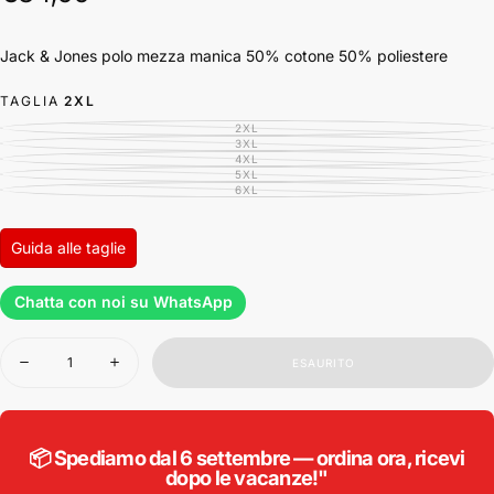
regolare
Jack & Jones polo mezza manica 50% cotone 50% poliestere
TAGLIA
2XL
2XL
VARIANTE
ESAURITA
3XL
VARIANTE
O
ESAURITA
4XL
VARIANTE
NON
O
ESAURITA
5XL
DISPONIBILE
VARIANTE
NON
O
ESAURITA
6XL
DISPONIBILE
VARIANTE
NON
O
ESAURITA
DISPONIBILE
NON
O
DISPONIBILE
NON
DISPONIBILE
Guida alle taglie
Chatta con noi su WhatsApp
Quantità
ESAURITO
Diminuisci
Aumenta
la
la
quantità
quantità
per
per
Jack
Jack
&amp;
&amp;
📦 Spediamo dal 6 settembre — ordina ora, ricevi
Jones
Jones
dopo le vacanze!"
polo
polo