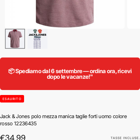
📦 Spediamo dal 6 settembre — ordina ora, ricevi
dopo le vacanze!"
ESAURITO
Jack & Jones polo mezza manica taglie forti uomo colore
rosso 12236435
€34,99
Prezzo
€34,99
TASSE INCLUSE.