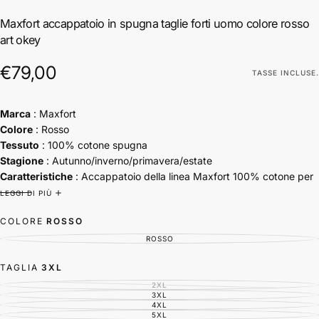
Maxfort accappatoio in spugna taglie forti uomo colore rosso
art okey
€79,00
Prezzo
€79,00
TASSE INCLUSE.
regolare
Marca
: Maxfort
Colore
: Rosso
Tessuto
: 100% cotone spugna
Stagione
: Autunno/inverno/primavera/estate
Caratteristiche
: Accappatoio della linea Maxfort 100% cotone per
una morbidezza impareggiabile. Collo sciallato, cintura in vita, e
LEGGI DI PIÙ
presenta una tasca nel lato sinistro del petto e una tasca all'altezza
COLORE
ROSSO
del fianco. Le misure dell'accapatoio si riferiscono all'ampiezza
totale senza essere sormontato.
ROSSO
VARIANTE
ESAURITA
O
NON
TAGLIA
3XL
DISPONIBILE
2XL
VARIANTE
ESAURITA
3XL
VARIANTE
O
ESAURITA
4XL
VARIANTE
NON
O
ESAURITA
5XL
DISPONIBILE
VARIANTE
NON