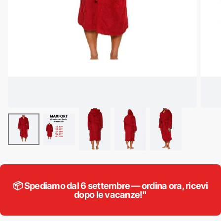
📦 Spediamo dal 6 settembre — ordina ora, ricevi
dopo le vacanze!"