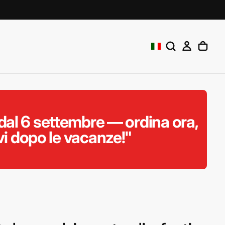
al 6 settembre — ordina ora,
vi dopo le vacanze!"