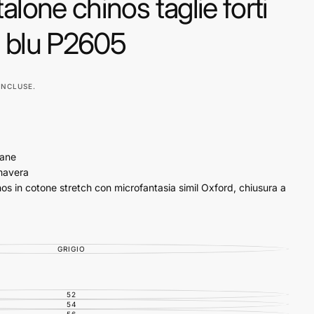
lone chinos taglie forti
 blu P2605
INCLUSE.
tane
mavera
os in cotone stretch con microfantasia simil Oxford, chiusura a
tura. Tasche all’americana davanti e doppie tasche posteriori.
GRIGIO
VARIANTE
ESAURITA
O
NON
DISPONIBILE
52
VARIANTE
ESAURITA
54
VARIANTE
O
ESAURITA