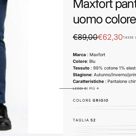
Maxfort panta
uomo colore
€62,30
Prezzo
Prezzo
€89,00
€62,30
TASSE 
regolare
di
Marca
: Maxfort
vendita
Colore
: Blu
Tessuto
: 99% cotone 1% elas
Stagione
: Autunno/Inverno/pri
Caratteristiche
:
Pantalone chin
zip e bottone e passanti per cin
LEGGI DI PIÙ
COLORE
GRIGIO
TAGLIA
52