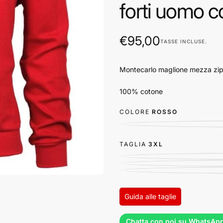
forti uomo 
€95,00
Prezzo
€95,00
TASSE INCLUSE.
regolare
Montecarlo maglione mezza zi
100% cotone
COLORE
ROSSO
TAGLIA
3XL
Guida alle taglie
Chatta con noi su WhatsAp