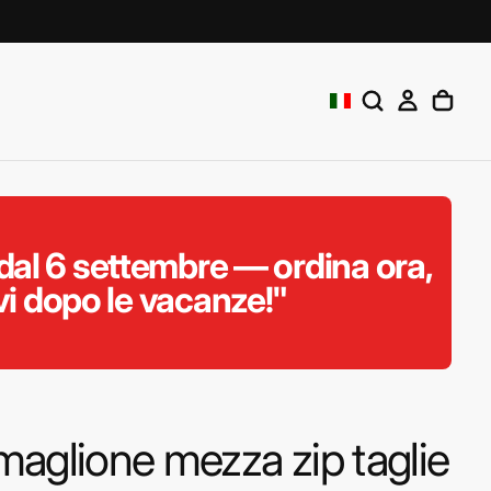
al 6 settembre — ordina ora,
vi dopo le vacanze!"
aglione mezza zip taglie