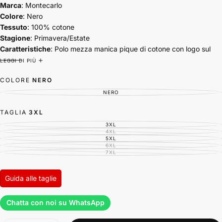
Marca
: Montecarlo
Colore
: Nero
Tessuto
: 100% cotone
Stagione
: Primavera/Estate
Caratteristiche
:
Polo mezza manica pique di cotone con logo sul
petto.
LEGGI DI PIÙ
COLORE
NERO
NERO
VARIANTE
ESAURITA
O
NON
TAGLIA
3XL
DISPONIBILE
3XL
VARIANTE
ESAURITA
4XL
VARIANTE
O
ESAURITA
5XL
VARIANTE
NON
O
ESAURITA
6XL
DISPONIBILE
VARIANTE
NON
O
ESAURITA
7XL
DISPONIBILE
VARIANTE
NON
O
ESAURITA
DISPONIBILE
NON
O
DISPONIBILE
NON
DISPONIBILE
Guida alle taglie
Chatta con noi su WhatsApp