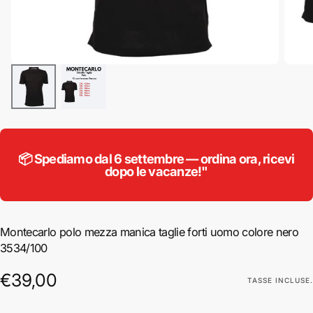
📦 Spediamo dal 6 settembre — ordina ora, ricevi
dopo le vacanze!"
Montecarlo polo mezza manica taglie forti uomo colore nero
3534/100
€39,00
Prezzo
€39,00
TASSE INCLUSE.
regolare