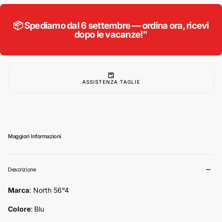
56°4
56°4
felpa
felpa
in
in
📦 Spediamo dal 6 settembre — ordina ora, ricevi
pile
pile
dopo le vacanze!"
con
con
cappuccio
cappuccio
taglie
taglie
forti
forti
uomo
uomo
colore
colore
blu
blu
ASSISTENZA TAGLIE
33148
33148
Maggiori Informazioni
Descrizione
Marca
: North 56°4
Colore
:
Blu