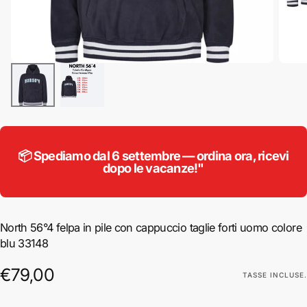
📦 Spediamo dal 6 settembre — ordina ora, ricevi
dopo le vacanze!"
North 56°4 felpa in pile con cappuccio taglie forti uomo colore
blu 33148
€79,00
Prezzo
€79,00
TASSE INCLUSE.
regolare