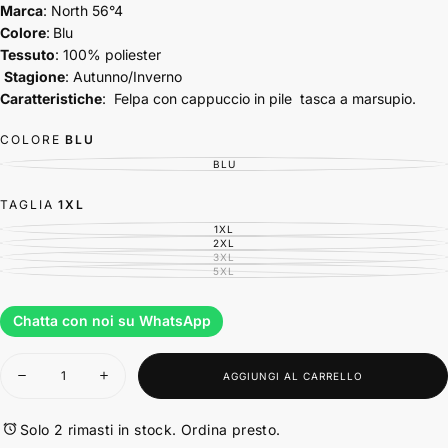
Marca
: North 56°4
Colore
:
Blu
Tessuto
: 100% poliester
Stagione
: Autunno/Inverno
Caratteristiche
: Felpa con cappuccio in pile tasca a marsupio.
COLORE
BLU
BLU
VARIANTE
ESAURITA
O
NON
TAGLIA
1XL
DISPONIBILE
1XL
VARIANTE
ESAURITA
2XL
VARIANTE
O
ESAURITA
3XL
VARIANTE
NON
O
ESAURITA
5XL
DISPONIBILE
VARIANTE
NON
O
ESAURITA
DISPONIBILE
NON
O
DISPONIBILE
NON
DISPONIBILE
Chatta con noi su WhatsApp
Quantità
AGGIUNGI AL CARRELLO
Diminuisci
Aumenta
la
la
quantità
quantità
per
per
Solo 2 rimasti in stock. Ordina presto.
North
North