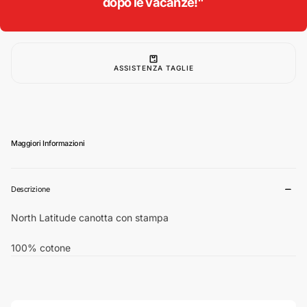
dopo le vacanze!"
uomo
uomo
colore
colore
blu
blu
notte
notte
51345
51345
ASSISTENZA TAGLIE
Maggiori Informazioni
Descrizione
North Latitude canotta con stampa
100% cotone