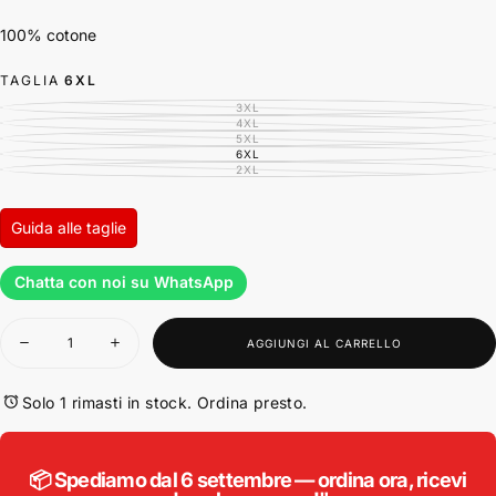
100% cotone
TAGLIA
6XL
3XL
VARIANTE
ESAURITA
4XL
VARIANTE
O
ESAURITA
5XL
VARIANTE
NON
O
ESAURITA
6XL
DISPONIBILE
VARIANTE
NON
O
ESAURITA
2XL
DISPONIBILE
VARIANTE
NON
O
ESAURITA
DISPONIBILE
NON
O
DISPONIBILE
NON
DISPONIBILE
Guida alle taglie
Chatta con noi su WhatsApp
Quantità
AGGIUNGI AL CARRELLO
Diminuisci
Aumenta
la
la
quantità
quantità
per
per
Solo 1 rimasti in stock. Ordina presto.
North
North
Latitude
Latitude
canotta
canotta
taglie
taglie
📦 Spediamo dal 6 settembre — ordina ora, ricevi
forti
forti