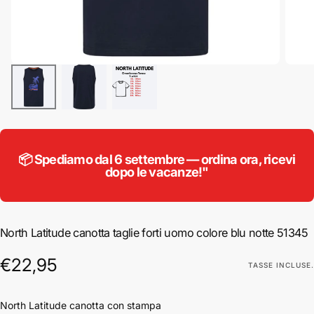
📦 Spediamo dal 6 settembre — ordina ora, ricevi
dopo le vacanze!"
North Latitude canotta taglie forti uomo colore blu notte 51345
€22,95
Prezzo
€22,95
TASSE INCLUSE.
regolare
North Latitude canotta con stampa