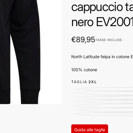
cappuccio ta
nero EV2001
€89,95
Prezzo
€89,95
TASSE INCLUSE.
regolare
North Latitude felpa in cotone 
100% cotone
TAGLIA
2XL
Guida alle taglie