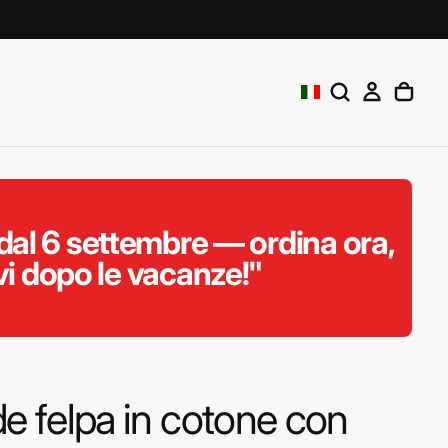
al 6 settembre — ordina ora,
vi dopo le vacanze!"
de felpa in cotone con