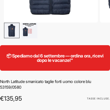
📦 Spediamo dal 6 settembre — ordina ora, ricevi
dopo le vacanze!"
North Latitude smanicato taglie forti uomo colore blu
53159/0580
€135,95
Prezzo
€135,95
TASSE INCLUSE.
regolare