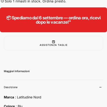
per
per
Solo 1 rimasti in stock. Ordina presto.
North
North
Latitude
Latitude
smanicato
smanicato
taglie
taglie
📦 Spediamo dal 6 settembre — ordina ora, ricevi
forti
forti
dopo le vacanze!"
uomo
uomo
colore
colore
blu
blu
53159/0580
53159/0580
ASSISTENZA TAGLIE
Maggiori Informazioni
Descrizione
Marca
: Latitudine Nord
Colore
: Blu