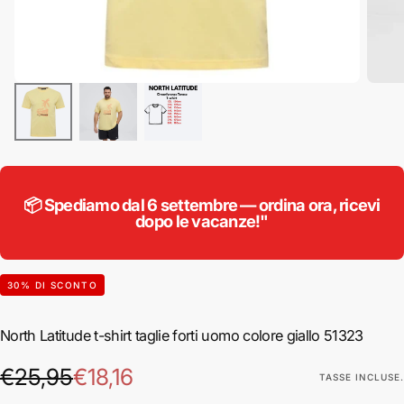
📦 Spediamo dal 6 settembre — ordina ora, ricevi
dopo le vacanze!"
30
% DI SCONTO
North Latitude t-shirt taglie forti uomo colore giallo 51323
€18,16
Prezzo
Prezzo
€25,95
€18,16
TASSE INCLUSE.