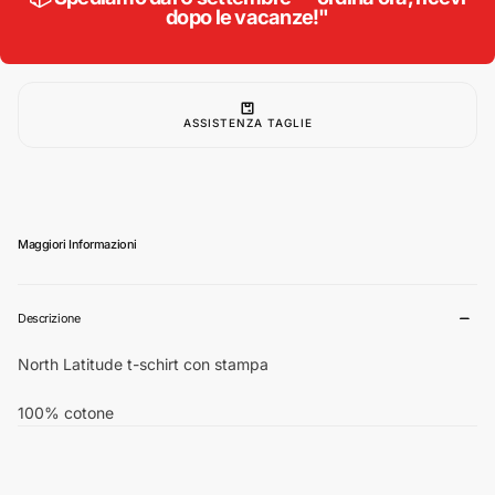
dopo le vacanze!"
forti
forti
uomo
uomo
colore
colore
giallo
giallo
51323
51323
ASSISTENZA TAGLIE
Maggiori Informazioni
Descrizione
North Latitude t-schirt con stampa
100% cotone