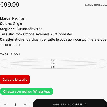
€99,99
Prezzo
€99,99
TASSE INCLUSE.
regolare
Marca
: Ragman
Colore
: Grigio
Stagione
: Autunno/inverno
Tessuto
: 75% Cotone invernale 25% poliester
Caratteristiche
:
Cardigan
per tutte le occasioni con zip intera e due
tasche laterali
LEGGI DI PIÙ
TAGLIA
3XL
2XL
VARIANTE
ESAURITA
3XL
VARIANTE
O
ESAURITA
4XL
VARIANTE
NON
O
ESAURITA
DISPONIBILE
NON
O
DISPONIBILE
NON
DISPONIBILE
Guida alle taglie
Chatta con noi su WhatsApp
Quantità
AGGIUNGI AL CARRELLO
Diminuisci
Aumenta