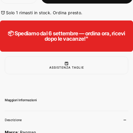
la
la
quantità
quantità
per
per
Solo 1 rimasti in stock. Ordina presto.
Ragman
Ragman
cardigan
cardigan
taglie
taglie
forti
forti
📦 Spediamo dal 6 settembre — ordina ora, ricevi
uomo
uomo
dopo le vacanze!"
colore
colore
grigio
grigio
366195/012
366195/012
ASSISTENZA TAGLIE
Maggiori Informazioni
Descrizione
Marca
: Ragman