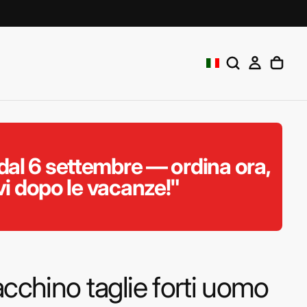
al 6 settembre — ordina ora,
vi dopo le vacanze!"
acchino taglie forti uomo