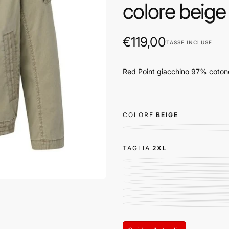
colore beig
€119,00
Prezzo
€119,00
TASSE INCLUSE.
regolare
Red Point giacchino 97% coton
COLORE
BEIGE
TAGLIA
2XL