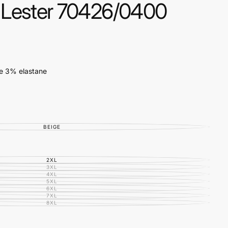
e Lester 70426/0400
e 3% elastane
BEIGE
VARIANTE
ESAURITA
O
NON
DISPONIBILE
2XL
VARIANTE
ESAURITA
3XL
VARIANTE
O
ESAURITA
4XL
VARIANTE
NON
O
ESAURITA
5XL
DISPONIBILE
VARIANTE
NON
O
ESAURITA
6XL
DISPONIBILE
VARIANTE
NON
O
ESAURITA
7XL
DISPONIBILE
VARIANTE
NON
O
ESAURITA
8XL
DISPONIBILE
VARIANTE
NON
O
ESAURITA
DISPONIBILE
NON
O
DISPONIBILE
NON
DISPONIBILE