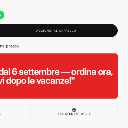
p
AGGIUNGI AL CARRELLO
ina presto.
o
al 6 settembre — ordina ora,
vi dopo le vacanze!"
00
A
ASSISTENZA TAGLIE